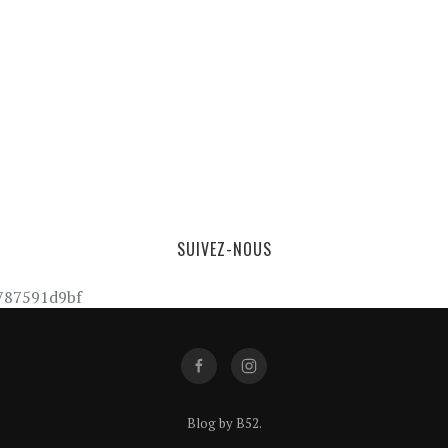
SUIVEZ-NOUS
787591d9bf
Blog by
B52
.