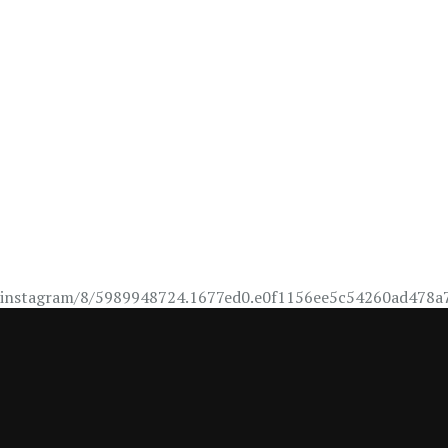
instagram/8/5989948724.1677ed0.e0f1156ee5c54260ad478a