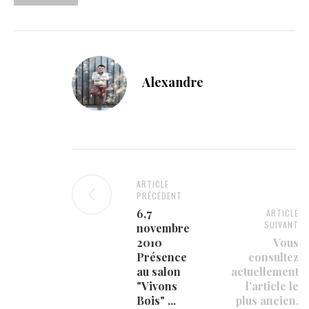
Alexandre
ARTICLE
PRÉCÉDENT
6,7
ARTICLE
SUIVANT
novembre
2010
Vous
Présence
consultez
au salon
actuellement
"Vivons
l'article le
Bois" ...
plus ancien.