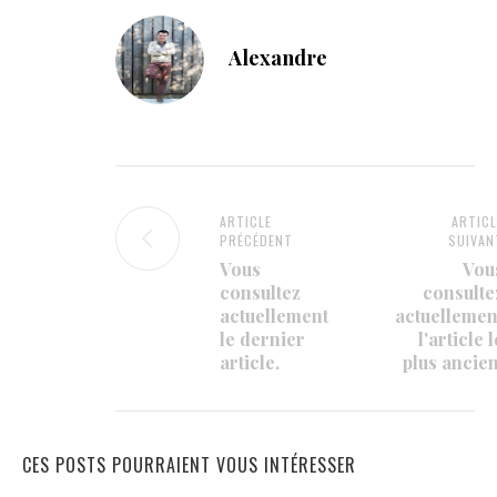
Alexandre
ARTICLE
ARTICL
PRÉCÉDENT
SUIVAN
Vous
Vou
consultez
consulte
actuellement
actuellemen
le dernier
l'article l
article.
plus ancien
CES POSTS POURRAIENT VOUS INTÉRESSER